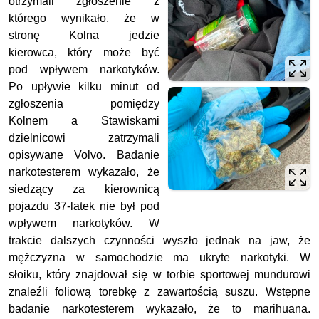
otrzymali zgłoszenie z
którego wynikało, że w
stronę Kolna jedzie
kierowca, który może być
pod wpływem narkotyków.
Po upływie kilku minut od
zgłoszenia pomiędzy
Kolnem a Stawiskami
dzielnicowi zatrzymali
opisywane Volvo. Badanie
narkotesterem wykazało, że
siedzący za kierownicą
pojazdu 37-latek nie był pod
wpływem narkotyków. W
trakcie dalszych czynności wyszło jednak na jaw, że
mężczyzna w samochodzie ma ukryte narkotyki. W
słoiku, który znajdował się w torbie sportowej mundurowi
znaleźli foliową torebkę z zawartością suszu. Wstępne
badanie narkotesterem wykazało, że to marihuana.